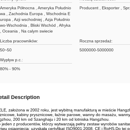
Ameryka Północna , Ameryka Południo
Producent , Eksporter , S
wa , Zachodnia Europa , Wschodnia E
uropa , Azji wschodniej , Azja Południo
wo-Wschodnia , Bliski Wschód , Afryka
, Oceania , Na calym swiecie
Liczba pracowników:
Roczna sprzedaż:
50~50
5000000-5000000
Wypływ p.c.:
80% - 90%
etail Description
LE, założona w 2002 roku, jest wybitną manufakturą w mieście Hangzh
znicowe, kabiny prysznicowe, łaźnie parowe, wanny do masażu, wann
zhou, 200 km od Szanghaju i 20 km od lotniska Hangzhou.
 jeden z producentów, którzy wytwarzają pełny zestaw wyrobów sanita
iwu osiągnięcia: uzyskała certyfikat ISO9001:2008, CE i RoHS.Do tej po