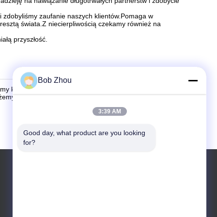
zieję na nawiązanie długotrwałych partnerstw i zdobycie
cji zdobyliśmy zaufanie naszych klientów.Pomaga w
resztą świata.Z niecierpliwością czekamy również na
ałą przyszłość.
Bob Zhou
amy klientów z całego świata, którzy odwiedzają naszą
możemy się doczekać, aby zapewnić Ci dobre usługi!
3:39 AM
Good day, what product are you looking 
for?