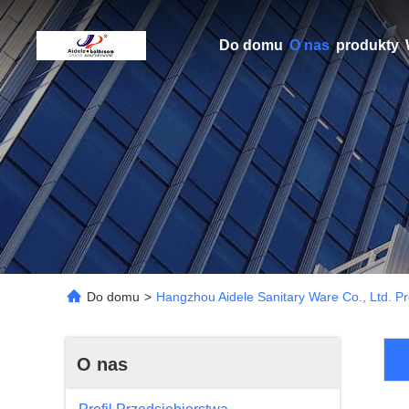
Do domu
O nas
produkty
Do domu
>
Hangzhou Aidele Sanitary Ware Co., Ltd. Pr
O nas