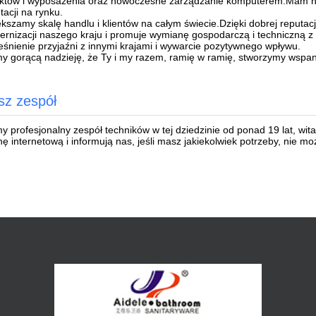
któw i wyposażenia oraz nowoczesne zarządzanie komputerem.Mam nad
tacji na rynku.
kszamy skalę handlu i klientów na całym świecie.Dzięki dobrej reputa
rnizacji naszego kraju i promuje wymianę gospodarczą i techniczną z 
eśnienie przyjaźni z innymi krajami i wywarcie pozytywnego wpływu.
 gorącą nadzieję, że Ty i my razem, ramię w ramię, stworzymy wspani
sz zespół
 profesjonalny zespół techników w tej dziedzinie od ponad 19 lat, wit
nę internetową i informują nas, jeśli masz jakiekolwiek potrzeby, nie 