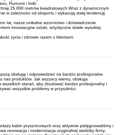
anu, Rumunii i Indii.
erzchnię 25 000 metrów kwadratowych.Wraz z dynamicznym
nie w zależności od eksportu i wykazują stałą tendencję
m lat, nasze unikalne wzornictwo i doświadczenie
tom innowacyjne sztuki, artystyczne dzieło wysokiej
kość życia i zdrowie razem z klientami.
pszą obsługę i odpowiedzieć na bardzo profesjonalne
u nas produktów. Jak wszyscy wiemy, obsługa
a wszelkich starań, aby zbudować bardzo profesjonalny i
ązywać wszystkie problemy w przyszłości.
zedaży kabin prysznicowych oraz aktywnie pielęgnowaliśmy i
a renowacja i modernizacja oryginalnej siedziby firmy,