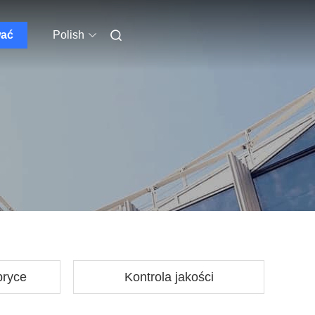
wać
Polish
bryce
Kontrola jakości