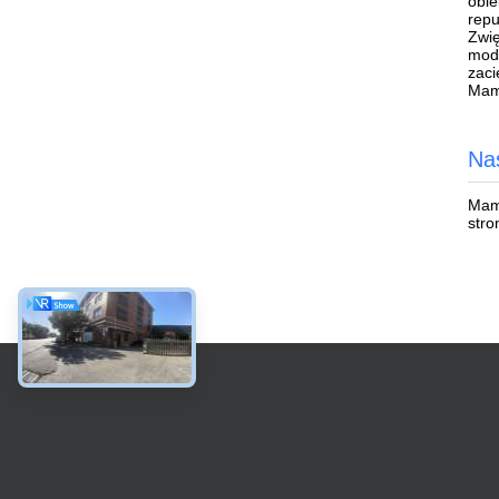
obie
repu
Zwię
mode
zaci
Mamy
Na
Mamy
stro