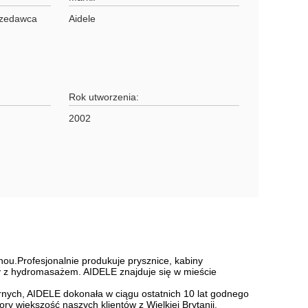
przedawca
Aidele
Rok utworzenia:
2002
ou.Profesjonalnie produkuje prysznice, kabiny
y z hydromasażem. AIDELE znajduje się w mieście
rnych, AIDELE dokonała w ciągu ostatnich 10 lat godnego
ry większość naszych klientów z Wielkiej Brytanii,