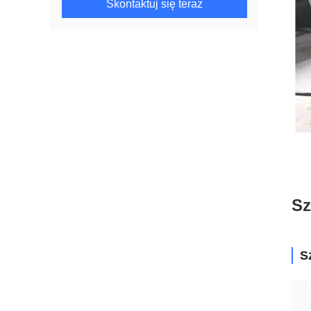
Skontaktuj się teraz
Sz
S