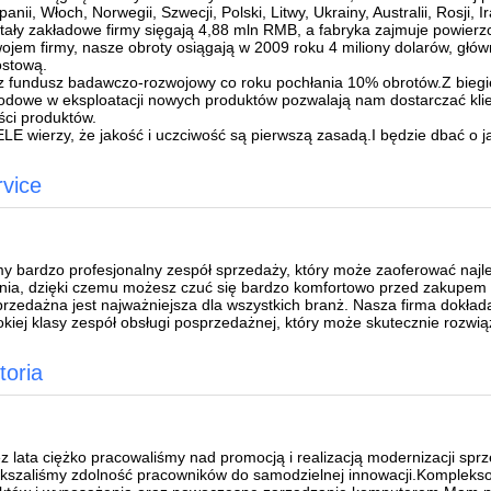
panii, Włoch, Norwegii, Szwecji, Polski, Litwy, Ukrainy, Australii, Rosji, Ir
tały zakładowe firmy sięgają 4,88 mln RMB, a fabryka zajmuje powi
ojem firmy, nasze obroty osiągają w 2009 roku 4 miliony dolarów, głów
ostową.
 fundusz badawczo-rozwojowy co roku pochłania 10% obrotów.Z biegie
dowe w eksploatacji nowych produktów pozwalają nam dostarczać klien
ści produktów.
LE wierzy, że jakość i uczciwość są pierwszą zasadą.I będzie dbać o ja
rvice
 bardzo profesjonalny zespół sprzedaży, który może zaoferować najle
nia, dzięki czemu możesz czuć się bardzo komfortowo przed zakupem 
rzedażna jest najważniejsza dla wszystkich branż. Nasza firma dokład
kiej klasy zespół obsługi posprzedażnej, który może skutecznie rozwi
toria
z lata ciężko pracowaliśmy nad promocją i realizacją modernizacji spr
kszaliśmy zdolność pracowników do samodzielnej innowacji.Kompleksow