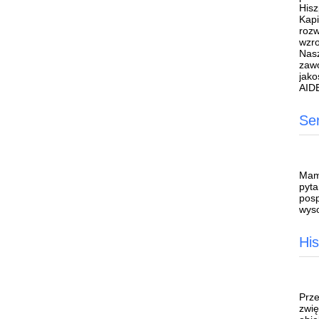
Hisz
Kapi
rozw
wzr
Nasz
zawo
jako
AIDE
Se
Mamy
pyta
posp
wyso
His
Prze
zwię