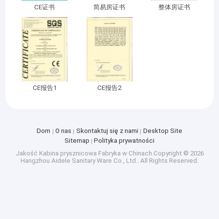
CE证书
简易房证书
整体房证书
CE报告1
CE报告2
Dom
O nas
Skontaktuj się z nami
Desktop Site
Sitemap
Polityka prywatności
Jakość
Kabina prysznicowa
Fabryka w Chinach.Copyright © 2026
Hangzhou Aidele Sanitary Ware Co., Ltd.. All Rights Reserved.