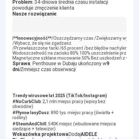
Problem
: 34-dniowa średnia czasu instalacji
Jako jeden z producentów, którzy wytwarzają pełny zestaw
VR Show
powoduje zmęczenie klienta
wyrobów sanitarnych, AIDELE dokonała w ciągu ostatnich 10 lat
Nasze rozwiązanie
:
godnego podziwu osiągnięcia: uzyskała certyfikat
O nas
ISO9001:2008, CE i RoHS.Do tej pory większość naszych
klientów z Wielkiej Brytanii, Hiszpanii, Włoch, Norwegii, Szwecji,
Wycieczka po fabryce
Polski, Litwy, Ukrainy, Australii, Rosji, Iranu, Rumunii i Indii.
|
**
Innowacyjność
**
/Oszczędzamy czas /Zwiększamy wydajnoś
Kapitały zakładowe firmy sięgają 4,88 mln RMB, a fabryka
/Wybacz, że się nie zgadzasz.

zajmuje powierzchnię 25 000 metrów kwadratowych.Wraz z
Kontrola jakości
/Przewłaszczone tacki /65 procent /bez błędów nachylenia.

dynamicznym rozwojem firmy, nasze obroty osiągają w 2009
Wodoszczelność na zacisku 80% 100% uszczelnienie przecieka
roku 4 miliony dolarów, głównie w zależności od eksportu i
Magnetyczne szklane mocowanie 50% Bez uszkodzeń z wierce
Skontaktuj się z nami
wykazują stałą tendencję wzrostową.
Sprawa
: Penthouse w Dubaju ukończony w
9
Nasz fundusz badawczo-rozwojowy co roku pochłania 10%
dni
/
Zmniejsz czas obserwacji
obrotów.Z biegiem lat, nasze unikalne wzornictwo i
Nowości
doświadczenie zawodowe w eksploatacji nowych produktów
pozwalają nam dostarczać klientom innowacyjne sztuki,
artystyczne dzieło wysokiej jakości produktów.
AIDELE wierzy, że jakość i uczciwość są pierwszą zasadą.I
Trendy wirusowe lat 2025 (TikTok/Instagram)
będzie dbać o jakość życia i zdrowie razem z klientami.
#NoCurbClub
: 2,1 mln miejsc pracy (wpisy bez
Kabina prysznicowa
obwodów)
#Płynne lasyDusz
: 890 tys. miejsc pracy (światła +
Prosty prysznic
rośliny)
#SteamAndChill
: 540K miejsc (wbudowane miejsca
siedzące + telewizor)
Kabina prysznicowa
Wskazówka projektowa
Dodaj:
AIDELE