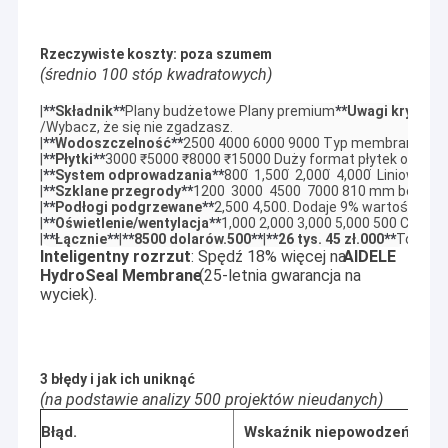
Rzeczywiste koszty: poza szumem
(średnio 100 stóp kwadratowych)
|
**
Składnik
**
Plany budżetowe Plany premium
**
Uwagi krytycz
/Wybacz, że się nie zgadzasz.

|
**
Wodoszczelność
**
2500 4000 6000 9000 Typ membrany decy
|
**
Płytki
**
3000 ₹5000 ₹8000 ₹15000 Duży format płytek obniża p
|
**
System odprowadzania
**
800 ̇ 1,500 ̇ 2,000 ̇ 4,000 ̇ Liniowe 
|
**
Szklane przegrody
**
1200  3000  4500  7000 810 mm bez ramk
|
**
Podłogi podgrzewane
**
2,500 4,500. Dodaje 9% wartości ods
|
**
Oświetlenie/wentylacja
**
1,000 2,000 3,000 5,000 500 CFM we
|
**
Łącznie
**
|
**
8500 dolarów.500
**
|
**
26 tys. 45 zł.000
**
To jest
Inteligentny rozrzut
: Spędź 18% więcej na
AIDELE
HydroSeal Membrane
(25-letnia gwarancja na
wyciek).
3 błędy i jak ich uniknąć
(na podstawie analizy 500 projektów nieudanych)
Błąd.
Wskaźnik niepowodzeń
Ko