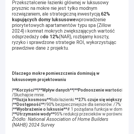
Przekształcenie łazienki głównej w luksusowy
prysznic na mokre nie jest tylko modnym
rozwiązaniem, ale strategiczną inwestycją.
62%
kupujących domy luksusowe
wprowadzenie
priorytetowych apartamentów typu spa (Zillow
2024) i komnat mokrych zwiększających wartość
odsprzedaży o
do 12%
(NAR), rozbijamy koszty,
ryzyko i sprawdzone strategie ROI, wykorzystując
prawdziwe dane z projektu.
Dlaczego mokre pomieszczenia dominują w
luksusowym projektowaniu
|
**
Korzyści
**
|
**
Wpływ danych
**
|
**
Podnoszenie wartości dom
/Słuchajcie mnie.

|
**
Iluzja kosmosu
**
Robi łazienki.
**
27% czuje się większy
**
4 ∙6%
|
**
Dostępność
**
/90% bezpieczniejsze dla seniorów. /7% więcej.
|
**
Wyobrażenie o luksusie
**
# 1 pożądana funkcja w domach o w
|
**
Utrzymanie wody
**
95% redukcji przecieków w porównaniu z t
Źródło: National Association of Home Builders
(NAHB) 2024 Survey