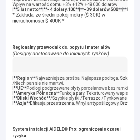
Wpływ na wartość domu +3% +12% +48 000 dolarów

|
**
5 lat netto
**
|
**
- 4 dolary.100
**
|
**
+39 dolarów.500
**
|
**
Pokój
* Zakłada, że średni pokój mokry ($ 30K) w
nieruchomości $ 400K *
Regionalny przewodnik ds. popytu i materiałów
(Designy dostosowane do lokalnych rynków)
|
**
Region
**
Najważniejsza prośba. Najlepsza podłoga. Szklany sty
/Niech pan się nie martwi.

|
**
UE
**
Podłogi podgrzewane płyty porcelanowe bez ramki liniowe
|
**
Ameryka Północna
**
Funkcja pary. Teksturowany wapienny k
|
**
Bliski Wschód
**
/Szybkie płytki /Terrazzo /Tynkowane /Liniar
|
**
Azja
**
Efikasja przestrzenna. Winyl antypoślizgowy. Drzwi pr
Do domu
AIDELE, założona w 2002 roku, jest wybitną manufakturą w
mieście Hangzhou.Profesjonalnie produkuje prysznice, kabiny
Produkty
prysznicowe, kabiny prysznicowe, łaźnie parowe, wanny do
masażu, wanny z hydromasażem. AIDELE znajduje się w
System instalacji AIDELE® Pro: ograniczenie czasu i
Filmy
mieście Hangzhou, 200 km od Szanghaju i 20 km od lotniska
ryzyka
Hangzhou.