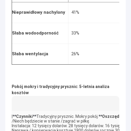
Nieprawidłowy nachylony
41%
$3
Słaba wodoodporność
33%
8 
Słaba wentylacja
26%
$1
Pokój mokry i tradycyjny prysznic: 5-letnia analiza
kosztów
|
**
Czynniki
**
Tradycyjny prysznic. Mokry pokój.
**
Oszczędności
/Niech będziecie w stanie /zagrać w piłkę.

Instalacja: 12 tysięcy dolarów. 28 tysięcy dolarów. 16 tysięcy dol
Naprawa / konserwacja kosztuje 1800 dolarów rocznie 300 dola