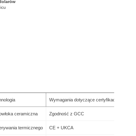
 dolarów
icu
hnologia
Wymagania dotyczące certyfikacji
powłoka ceramiczna
Zgodność z GCC
erywania termicznego
CE + UKCA