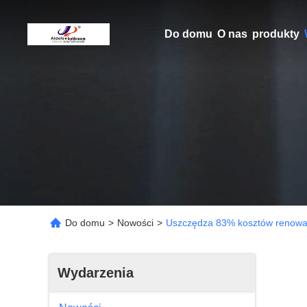
Do domu
O nas
produkty
Do domu
>
Nowości
>
Uszczędza 83% kosztów renowac
Wydarzenia