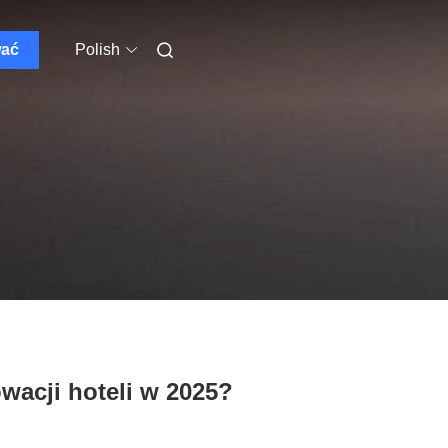
wać
Polish
acji hoteli w 2025?