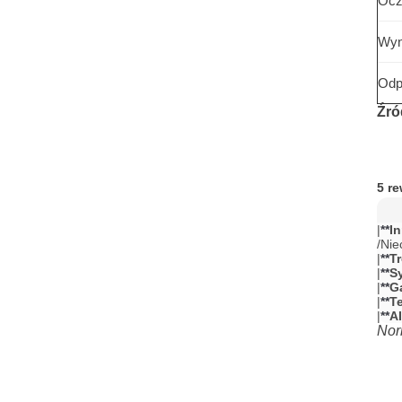
Ocz
Wyn
Odp
Źró
5 r
|
**
I
/Nie
|
**
T
|
**
S
|
**
G
|
**
T
|
**
A
Nor