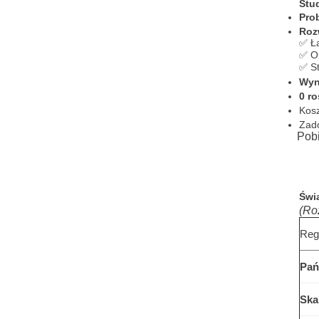
Stu
Pro
Roz
✅ Łą
✅ Op
✅ St
Wyn
0 r
Kosz
Zado
Pobi
Świ
(Ro
Reg
Pań
Ska