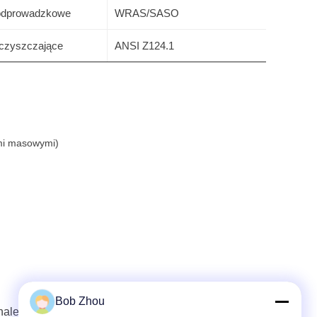
odprowadzkowe
WRAS/SASO
czyszczające
ANSI Z124.1
mi masowymi)
Bob Zhou
należy zwrócić uwagę na to, że w przypadku, gdy