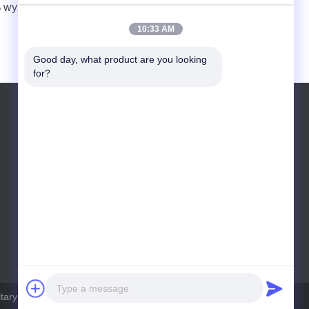
% wyższa.
10:33 AM
Good day, what product are you looking 
for?
Tel.: 13588462552
ary Ware Co., Ltd. Wszystkie. Prawa zastrzeżone.