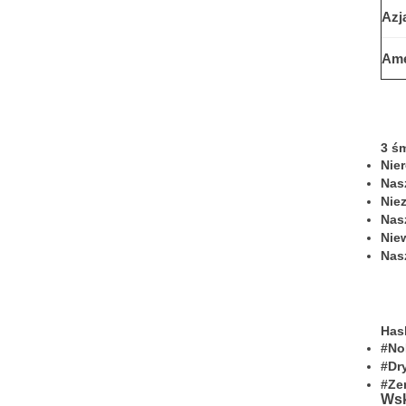
Azj
Ame
3 śm
Nie
Nas
Nie
Nas
Nie
Nas
Has
#No
#Dr
#Ze
Wsk