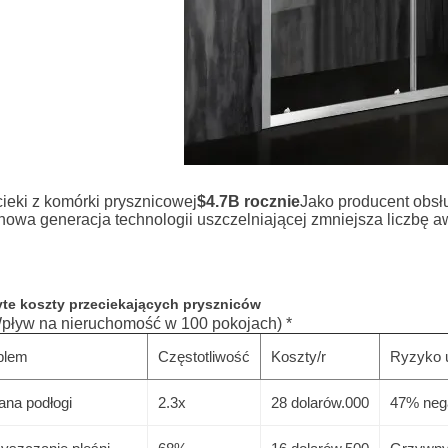
ieki z komórki prysznicowej
$4.7B rocznie
Jako producent obsłu
 nowa generacja technologii uszczelniającej zmniejsza liczbę aw
yte koszty przeciekających pryszniców
Wpływ na nieruchomość w 100 pokojach) *
blem
Częstotliwość
Koszty/r
Ryzyko 
ana podłogi
2.3x
28 dolarów.000
47% neg