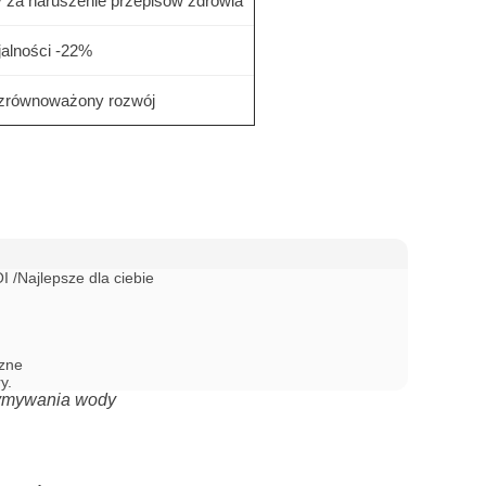
za naruszenie przepisów zdrowia
jalności -22%
 zrównoważony rozwój
/Najlepsze dla ciebie

zne

y.
zymywania wody