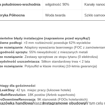
a południowo-wschodnia
wilgotność 90%
Kanały nano
ryka Północna
Woda twarda
Szkło samoo
iertelne błędy instalacyjne (naprawione przed wysyłką!)
równe podłogi
: >3 mm rozbieżność powoduje 62% wycieków
ze rozwiązanie
: Adaptory wyważania laserowego (FOC z zamówienia
zgodność sprzętu
: 55% niewydolność z mieszanych metali
ze rozwiązanie
: Zestawy sprzętowe ze stopu tytanu (0 elektroliza)
wydolność uszczelniacza
: Silikon standardowy trwa < 2 lata
ze rozwiązanie
: Polysulfid w klasie morskiej (10-letnia gwarancja)
htagy dla gościnności
LeakStay
: 42 tys. miejsc pracy (luksowe hotele)
yBathRevolution
: 18K postów (Airbnb superhosts)
roDowntimeRenovacja
: 9K stanowisk (FOOs hotelarskich)
azówka handlowa
Nasza
Instagramowe obudowy
W tym celu 