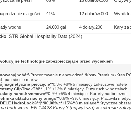
yszczanie pleśni
68%
16 dolarów.500
Grzywny 
agrodzenie dla gości
41%
12 dolarów.000
Wynik lo
ady wodne
24,000 gal
4 dolary.200
Kary za
dło
: STR Global Hospitality Data (2024)
ewolucyjne technologie zabezpieczające przed wyciekiem
nnowacyjność
**
/Procentowanie niepowodzeń /Kosty Premium /Kres ROI 
ch pan się nie martwi.

rójmagnetyczne pieczęcie
**
0.3% +8% 5 miesięcy Luksusowe hotele

ystemy ClipTrackTM
**
1,1% +12% 8 miesięcy. Duży ruch w hostelach.

askety nano-krzemowe
**
0.9% +5% 4 miesiące. Kurorty nadbrzeżne.

echnika układu nachylonego
**
0,6% +9% 6 miesięcy. Placówki medyc
IDELE HydroLock®
**
|
**
00,08%.
**
+15%
**
3 miesiące
**
Krytyczne obszar
ma badawcza: EN 14428 Klasy 3 (najwyższa) w zakresie zatr