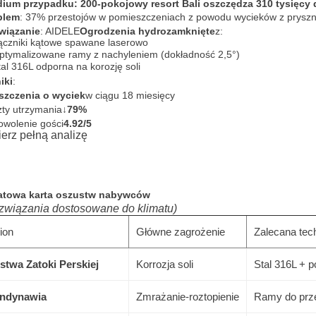
dium przypadku: 200-pokojowy resort Bali oszczędza 310 tysięcy
blem
: 37% przestojów w pomieszczeniach z powodu wycieków z pryszn
wiązanie
: AIDELE
Ogrodzenia hydrozamknięte
z:
czniki kątowe spawane laserowo
tymalizowane ramy z nachyleniem (dokładność 2,5°)
al 316L odporna na korozję soli
iki
:
oszczenia o wyciek
w ciągu 18 miesięcy
ty utrzymania
↓79%
wolenie gości
4.92/5
erz pełną analizę
atowa karta oszustw nabywców
związania dostosowane do klimatu)
ion
Główne zagrożenie
Zalecana tec
stwa Zatoki Perskiej
Korrozja soli
Stal 316L + 
ndynawia
Zmrażanie-roztopienie
Ramy do prz