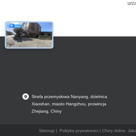
urz
Strefa przemysłowa Nanyang, dzielnica
Xiaoshan, miasto Hangzhou, prowincja
Zhejiang, Chiny
Sitemap
|
Polityka prywatności
| Chiny dobre. Jak