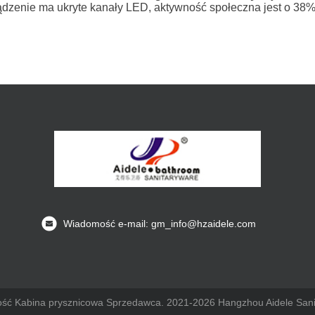
ądzenie ma ukryte kanały LED, aktywność społeczna jest o 38
Wiadomość e-mail: gm_info@hzaidele.com
ość Kabina prysznicowa Sprzedawca. 2021-2026 Hangzhou Aidele Sanit