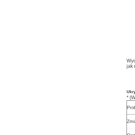
Wyc
jak
Ukr
* (
Pro
Zmi