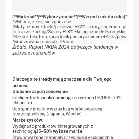
Jako jeden z producentów, którzy wytwarzają pełny zestaw
VR Show
wyrobów sanitarnych, AIDELE dokonała w ciągu ostatnich 10 lat
godnego podziwu osiągnięcia: uzyskała certyfikat
|
**
Materiał
**
|
**
Wykorzystanie
**
|
**
Wzrost (rok do roku)
**
|
**
Kl
O nas
/Wybacz, że się nie zgadzasz.

ISO9001:2008, CE i RoHS.Do tej pory większość naszych
/Maty czarny. /Ranki/przędzie. +32% Luxury, fingerprint proof.

klientów z Wielkiej Brytanii, Hiszpanii, Włoch, Norwegii, Szwecji,
Terrazzo Podłogi/Ściany +28% Ekologiczne (60% recykling)

Wycieczka po fabryce
Polski, Litwy, Ukrainy, Australii, Rosji, Iranu, Rumunii i Indii.
/Szkło z teksturą, /przytułek pod prysznicem +45% /prywatność 
Kapitały zakładowe firmy sięgają 4,88 mln RMB, a fabryka
/Bruszowana mosiądz. /Prace.
zajmuje powierzchnię 25 000 metrów kwadratowych.Wraz z
Źródło: Raport NKBA 2024 dotyczący tendencji w
Kontrola jakości
dynamicznym rozwojem firmy, nasze obroty osiągają w 2009
zakresie materiałów
roku 4 miliony dolarów, głównie w zależności od eksportu i
Skontaktuj się z nami
wykazują stałą tendencję wzrostową.
Nasz fundusz badawczo-rozwojowy co roku pochłania 10%
obrotów.Z biegiem lat, nasze unikalne wzornictwo i
Nowości
doświadczenie zawodowe w eksploatacji nowych produktów
Dlaczego te trendy mają znaczenie dla Twojego
pozwalają nam dostarczać klientom innowacyjne sztuki,
biznesu
artystyczne dzieło wysokiej jakości produktów.
Globalne zapotrzebowanie
:
AIDELE wierzy, że jakość i uczciwość są pierwszą zasadą.I
Inteligentne łazienki dominują na rynkach UE/USA (70%
będzie dbać o jakość życia i zdrowie razem z klientami.
Kabina prysznicowa
eksportu).
Dostępne projekty wzrastają wśród populacji
starzejących się (Japonia, Włochy).
Prosty prysznic
Marże zysków
:
Wydajność produktów zintegrowanych z
Kabina prysznicowa
technologią
35~50% wyższe marże
.
Zrównoważone materiały przyciągają ekologicznie