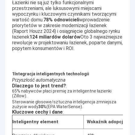
Łazienki nie są już tylko funkcjonalnymi
przestrzeniami, ale luksusowymi miejscami
wypoczynku i kluczowymi czynnikami tworzącymi
wartość domu.
78% odnowicieli
wprowadzenie
priorytetów w zakresie modernizacji łazienek
(Raport Houzz 2024) i osiągnięcie globalnego rynku
łazienek
124 miliardów dolarów
Oto 3 najważniejsze
rewolucje w projektowaniu łazienek, poparte danymi,
popytem konsumentów i ROI.
1Integracja inteligentnych technologii
Przyszłość automatyczna
Dlaczego to jest trend?
:
65% nabywców płaci premię za inteligentne łazienki
(Zillow).
Sterowanie głosowe/sztuczna inteligencja zmniejsza
zużycie wody
30%
(EPA WaterSense).
Kluczowe cechy i dane
:
Inteligentny element
Wskaźnik adopcji
Śr