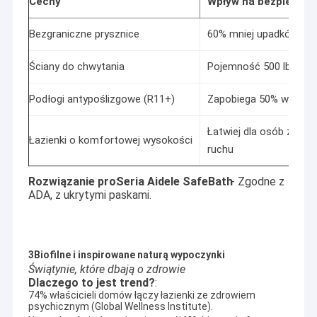
Cechy
Wpływ na bezpiecze
Bezgraniczne prysznice
60% mniej upadków (C
Ściany do chwytania
Pojemność 500 lb
Podłogi antypoślizgowe (R11+)
Zapobiega 50% wypad
Łatwiej dla osób z ogr
Łazienki o komfortowej wysokości
ruchu
Rozwiązanie pro
:
Seria Aidele SafeBath
- Zgodne z
ADA, z ukrytymi paskami.
3Biofilne i inspirowane naturą wypoczynki
Świątynie, które dbają o zdrowie
Dlaczego to jest trend?
:
74% właścicieli domów łączy łazienki ze zdrowiem
psychicznym (Global Wellness Institute).