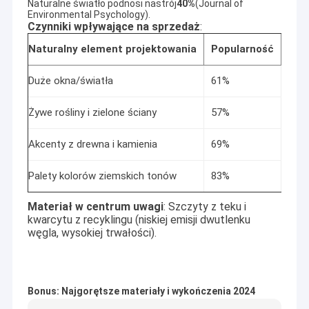
Naturalne światło podnosi nastrój
40%
(Journal of
Environmental Psychology).
Czynniki wpływające na sprzedaż
:
Naturalny element projektowania
Popularność
Zak
Duże okna/światła
61%
$1,5
Żywe rośliny i zielone ściany
57%
$200
Akcenty z drewna i kamienia
69%
$1,0
Palety kolorów ziemskich tonów
83%
$500
Materiał w centrum uwagi
: Szczyty z teku i
kwarcytu z recyklingu (niskiej emisji dwutlenku
Do domu
węgla, wysokiej trwałości).
AIDELE, założona w 2002 roku, jest wybitną manufakturą w
mieście Hangzhou.Profesjonalnie produkuje prysznice, kabiny
Produkty
prysznicowe, kabiny prysznicowe, łaźnie parowe, wanny do
masażu, wanny z hydromasażem. AIDELE znajduje się w
Bonus: Najgorętsze materiały i wykończenia 2024
Filmy
mieście Hangzhou, 200 km od Szanghaju i 20 km od lotniska
Hangzhou.