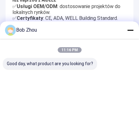
✅
Usługi OEM/ODM
: dostosowanie projektów do
lokalnych rynków.
✅
Certyfikaty
: CE, ADA, WELL Building Standard.
✅
Szybkie MOQ
50 sztuk na zamówienie.
Bob Zhou
Zalecane Produkty
11:16 PM
Good day, what product are you looking for?
5/6mm Tempered
Rama aluminiowa 6
Obrotowy ekra
Biały blok
mm narożna kabina
prysznicowy 1
nowoczesny Szkło z
prysznicowa i
1400 mm do ką
chromowanym Alum
przesuwna taca
przezroczyst
Frame Screen
szkła
Wyślij zapytanie
Wyślij zapytanie
Wyślij zapy