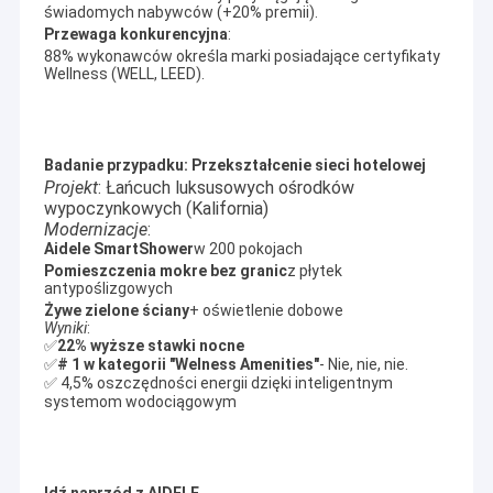
świadomych nabywców (+20% premii).
PARAWAN PRYSZNICOWY
Przewaga konkurencyjna
:
88% wykonawców określa marki posiadające certyfikaty
drzwi prysznicowe
Wellness (WELL, LEED).
Badanie przypadku: Przekształcenie sieci hotelowej
Projekt
: Łańcuch luksusowych ośrodków
wypoczynkowych (Kalifornia)
Modernizacje
:
Aidele SmartShower
w 200 pokojach
Pomieszczenia mokre bez granic
z płytek
antypoślizgowych
Żywe zielone ściany
+ oświetlenie dobowe
Wyniki
:
✅
22% wyższe stawki nocne
✅
# 1 w kategorii "Welness Amenities"
- Nie, nie, nie.
✅ 4,5% oszczędności energii dzięki inteligentnym
systemom wodociągowym
Idź naprzód z AIDELE