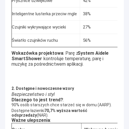
Prysznice dźwiękowe
42%
80
Inteligentne lusterka przeciw mgle
38%
$3
Czujniki wykrywające wycieki
27%
10
Światło czujników ruchu
56%
15
Wskazówka projektowa
: Parę z
System Aidele
SmartShower
️ kontroluje temperaturę, parę i
muzykę za pośrednictwem aplikacji.
2. Dostępne i nowoczesne wzory
Bezpieczeństwo i styl
Dlaczego to jest trend?
:
90% osób starszych chce starzeć się w domu (AARP).
Dostępne łazienki
70,7% wyższa wartość
odsprzedaży
(NAR).
Ważne ulepszenia
: