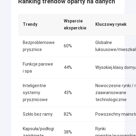
Ranking trendów oparty na danych
Wsparcie
Trendy
Kluczowy rynek
eksperckie
Bezproblemowe
Globalne
60%
prysznice
luksusowe/mieszkal
Funkcje parowe
44%
Wysokiej klasy domy
i spa
Inteligentne
Nowoczesne rynki / r
systemy
43%
zaawansowane
prysznicowe
technologicznie
Do domu
Szkło bez ramy
82%
Powszechny mains
Produkty
AIDELE, założona w 2002 roku, jest wybitną manufakturą w
mieście Hangzhou.Profesjonalnie produkuje prysznice, kabiny
Filmy
Kapsuła/podłogi
Rynki
prysznicowe, kabiny prysznicowe, łaźnie parowe, wanny do
38%
zamknięte
miejskie/europejskie