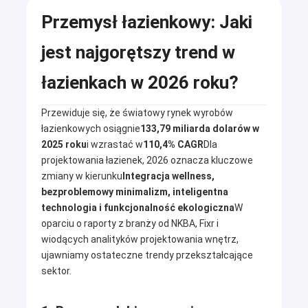
Przemysł łazienkowy: Jaki
jest najgorętszy trend w
łazienkach w 2026 roku?
Przewiduje się, że światowy rynek wyrobów
łazienkowych osiągnie
133,79 miliarda dolarów w
2025 roku
i wzrastać w
110,4% CAGR
Dla
projektowania łazienek, 2026 oznacza kluczowe
zmiany w kierunku
Integracja wellness,
bezproblemowy minimalizm, inteligentna
technologia i funkcjonalność ekologiczna
W
oparciu o raporty z branży od NKBA, Fixr i
wiodących analityków projektowania wnętrz,
ujawniamy ostateczne trendy przekształcające
sektor.