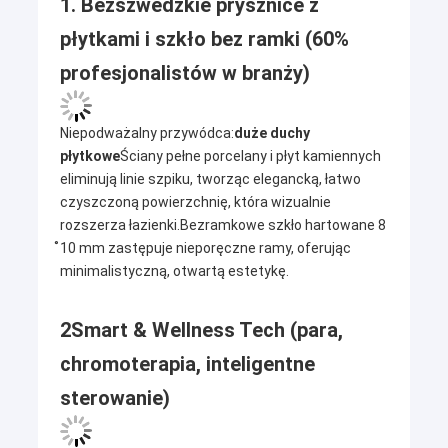
1. Bezszwedzkie prysznice z
płytkami i szkło bez ramki (60%
profesjonalistów w branży)
Niepodważalny przywódca:
duże duchy
płytkowe
Ściany pełne porcelany i płyt kamiennych
eliminują linie szpiku, tworząc elegancką, łatwo
czyszczoną powierzchnię, która wizualnie
rozszerza łazienki.Bezramkowe szkło hartowane 8
̊10 mm zastępuje nieporęczne ramy, oferując
minimalistyczną, otwartą estetykę.
2Smart & Wellness Tech (para,
chromoterapia, inteligentne
sterowanie)