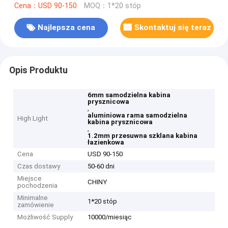
Cena：USD 90-150
MOQ：1*20 stóp
Najlepsza cena
Skontaktuj się teraz
Opis Produktu
6mm samodzielna kabina
prysznicowa
,
aluminiowa rama samodzielna
High Light
kabina prysznicowa
,
1.2mm przesuwna szklana kabina
łazienkowa
Cena
USD 90-150
Czas dostawy
50-60 dni
Miejsce
CHINY
pochodzenia
Minimalne
1*20 stóp
zamówienie
Możliwość Supply
10000/miesiąc