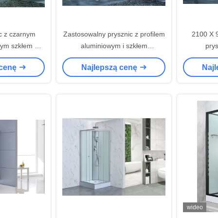
c z czarnym
Zastosowalny prysznic z profilem
2100 X 
ym szkłem dla
aluminiowym i szkłem
pry
osowywalnego
temperowym
 cenę
Najlepszą cenę
Naj
wideo