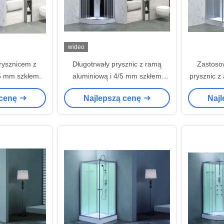
wideo
rysznicem z
Długotrwały prysznic z ramą
Zastoso
5 mm szkłem.
aluminiową i 4/5 mm szkłem
prysznic z
hartowanym
mm sz
 cenę
Najlepszą cenę
Naj