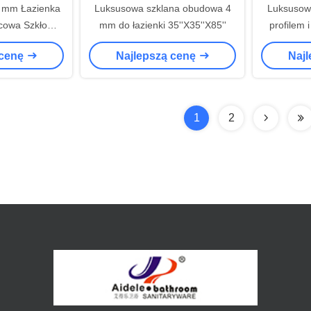
2 mm Łazienka
Luksusowa szklana obudowa 4
Luksusowy
cowa Szkło
mm do łazienki 35''X35''X85''
profilem 
ane
 cenę
Najlepszą cenę
Naj
1
2