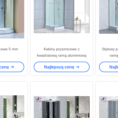
icowe 5 mm
Kabiny prysznicowe z
Stylowy p
kwadratową ramą aluminiową
ramą
hartowaneg
 cenę
Najlepszą cenę
Naj