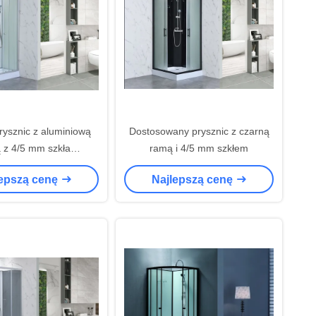
rysznic z aluminiową
Dostosowany prysznic z czarną
 z 4/5 mm szkła
ramą i 4/5 mm szkłem
o dla nowoczesnych i
lepszą cenę
Najlepszą cenę
trwałych