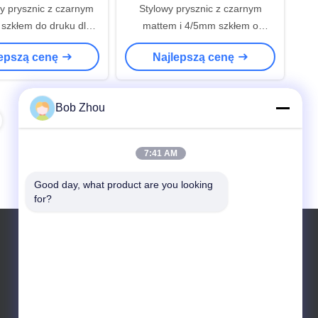
 prysznic z czarnym
Stylowy prysznic z czarnym
i szkłem do druku dla
mattem i 4/5mm szkłem o
Mordern
wytrzymałości
lepszą cenę
Najlepszą cenę
Bob Zhou
7:41 AM
Good day, what product are you looking 
for?