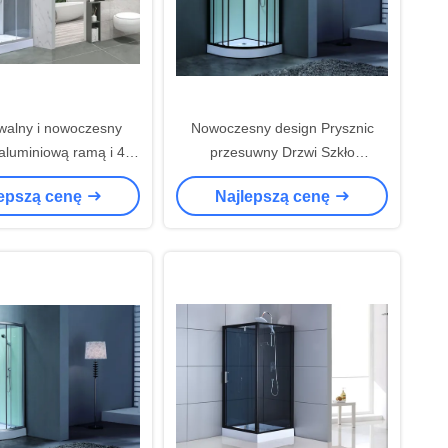
walny i nowoczesny
Nowoczesny design Prysznic
 aluminiową ramą i 4/5
przesuwny Drzwi Szkło
kłem hartowanym
hartowane Matka czarny ramka
lepszą cenę
Najlepszą cenę
Prysznic Pods Kabiny