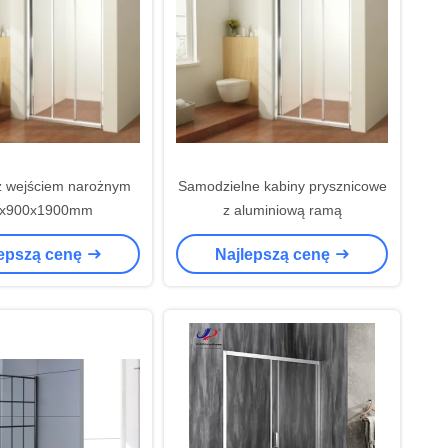
z wejściem narożnym
Samodzielne kabiny prysznicowe
0x900x1900mm
z aluminiową ramą
lepszą cenę
Najlepszą cenę