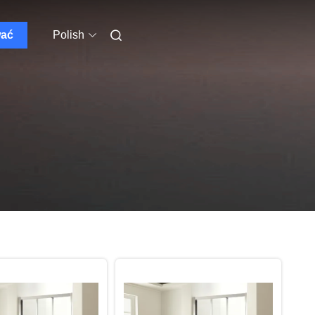
wać
Polish