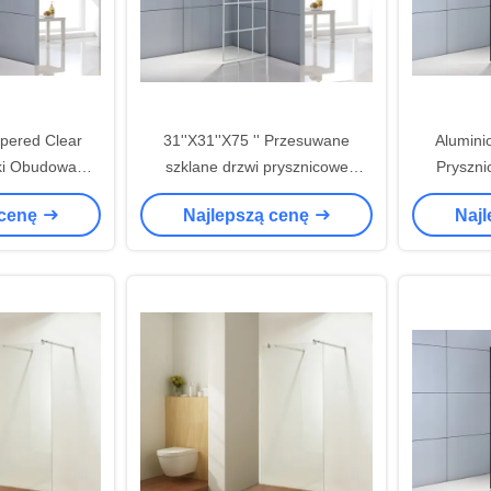
pered Clear
31''X31''X75 '' Przesuwane
Alumini
ki Obudowa
szklane drzwi prysznicowe
Pryszni
a Modern
ISO9001
pr
 cenę
Najlepszą cenę
Naj