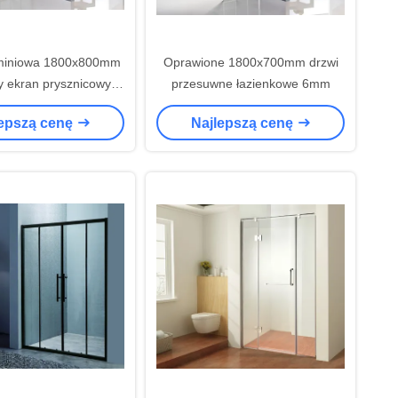
miniowa 1800x800mm
Oprawione 1800x700mm drzwi
 ekran prysznicowy
przesuwne łazienkowe 6mm
esuwny otwarty
lepszą cenę
Najlepszą cenę