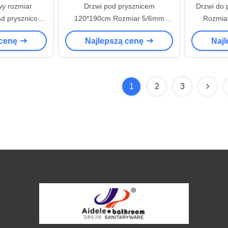
y rozmiar
Drzwi pod prysznicem
Drzwi do 
ad prysznicowy
120*190cm Rozmiar 5/6mm
Rozmiar
ISO9001
Szkło hartowane Aluminium
 cenę
Najlepszą cenę
Naj
Czarna ramka
1
2
3