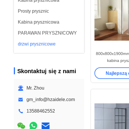
Kabina prysznicowa
Prosty prysznic
Kabina prysznicowa
PARAWAN PRYSZNICOWY
drzwi prysznicowe
800x800x1900mm
kabina prys
Skontaktuj się z nami
Najlepszą
Mr. Zhou
gm_info@hzaidele.com
13588462552