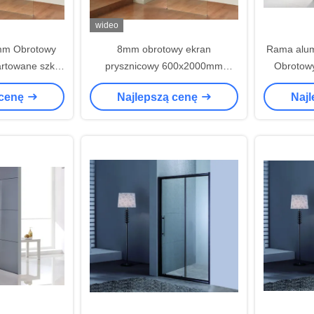
wideo
m Obrotowy
8mm obrotowy ekran
Rama alu
rtowane szkło
prysznicowy 600x2000mm
Obrotowy
czne
aluminiowa rama
prz
 cenę
Najlepszą cenę
Naj