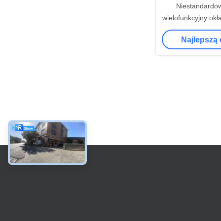
Niestandardow
wielofunkcyjny okł
bez ramki 
Najlepszą