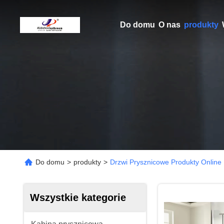
Do domu
O nas
produkty
Do domu
>
produkty
>
Drzwi Prysznicowe Produkty Online
Wszystkie kategorie