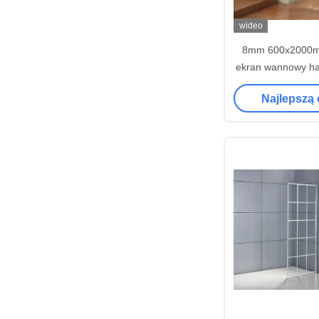
wideo
8mm 600x2000m
ekran wannowy ha
bezpie
Najlepszą