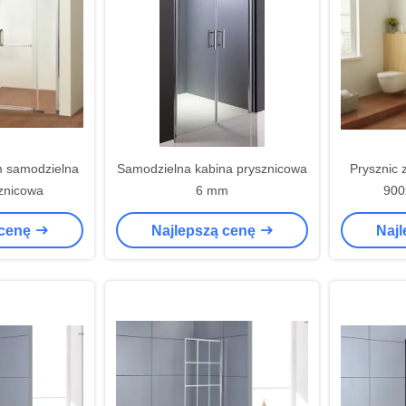
 samodzielna
Samodzielna kabina prysznicowa
Prysznic 
znicowa
6 mm
90
 cenę
Najlepszą cenę
Naj