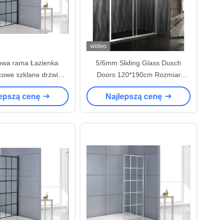
wideo
owa rama Łazienka
5/6mm Sliding Glass Dusch
cowe szklane drzwi
Doors 120*190cm Rozmiar
zesuwne 6mm
Tempered Glass Aluminium
lepszą cenę
Najlepszą cenę
Frame