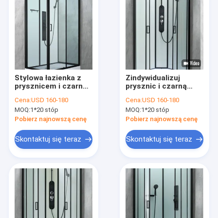
Stylowa łazienka z
Zindywidualizuj
prysznicem i czarną
prysznic i czarną
ramą z brodzikiem i
ramkę z tacą i
Cena:
USD 160-180
Cena:
USD 160-180
dachem
dachem
MOQ:
1*20 stóp
MOQ:
1*20 stóp
Pobierz najnowszą cenę
Pobierz najnowszą cenę
Skontaktuj się teraz
Skontaktuj się teraz
Do domu
Produkty
Filmy