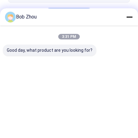
Kontyntynuj
Bob Zhou
3:31 PM
Nasze Kategorie
Good day, what product are you looking for?
Szklane kabiny
Bezramowa kabina
Obudowa prys
prysznicowe
prysznicowa
parowego
Dom
O nas
Skontaktuj się z nami
Desktop Site
Sitemap
Polityka prywatności