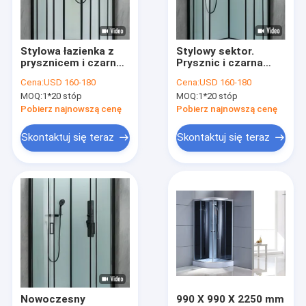
VR Show
O nas
Stylowa łazienka z
Stylowy sektor.
prysznicem i czarną
Prysznic i czarna
Wycieczka po fabryce
ramą z brodzikiem i
ramka z tacą i
Cena:
USD 160-180
Cena:
USD 160-180
dachem dla
dachem.
MOQ:
1*20 stóp
MOQ:
1*20 stóp
nowoczesnych
Kontrola jakości
Pobierz najnowszą cenę
Pobierz najnowszą cenę
Skontaktuj się z nami
Skontaktuj się teraz
Skontaktuj się teraz
Nowości
Szklane kabiny prysznicowe
Bezramowa kabina prysznicowa
Obudowa prysznica parowego
Nowoczesny
990 X 990 X 2250 mm