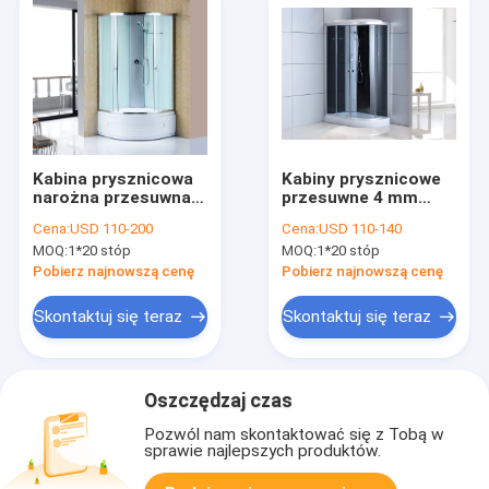
Kabina prysznicowa
Kabiny prysznicowe
narożna przesuwna
przesuwne 4 mm
łazienkowa
Kabiny
Cena:
USD 110-200
Cena:
USD 110-140
900x900x2150mm
1200x850x2150mm
MOQ:
1*20 stóp
MOQ:
1*20 stóp
Rama aluminiowa
Pobierz najnowszą cenę
Pobierz najnowszą cenę
Skontaktuj się teraz
Skontaktuj się teraz
Oszczędzaj czas
Pozwól nam skontaktować się z Tobą w
sprawie najlepszych produktów.