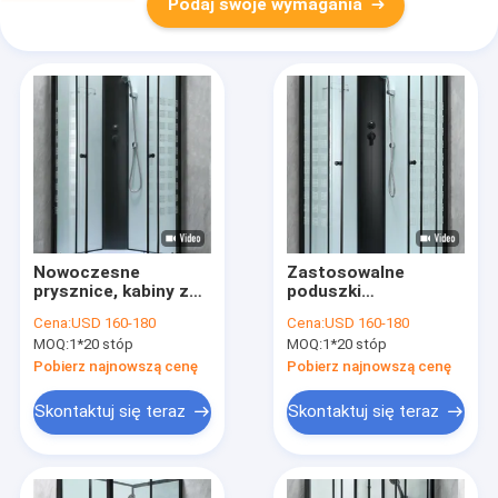
Podaj swoje wymagania
Nowoczesne
Zastosowalne
prysznice, kabiny z
poduszki
szklanym
prysznicowe kabiny z
Cena:
USD 160-180
Cena:
USD 160-180
drukarstwem i czarną
szkłem drukarskim i
MOQ:
1*20 stóp
MOQ:
1*20 stóp
ramą
czarną ramą
Pobierz najnowszą cenę
Pobierz najnowszą cenę
Skontaktuj się teraz
Skontaktuj się teraz