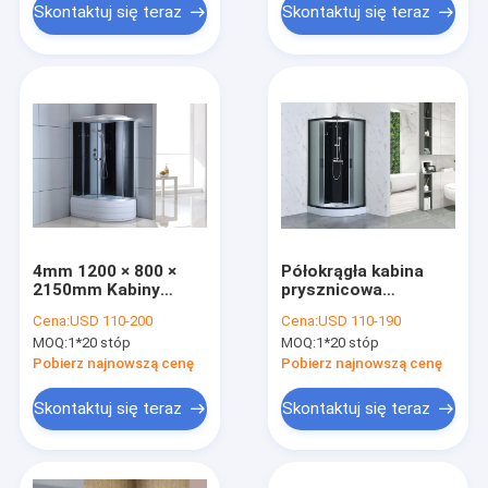
Skontaktuj się teraz
Skontaktuj się teraz
4mm 1200 × 800 ×
Półokrągła kabina
2150mm Kabiny
prysznicowa
prysznicowe Kabiny
900x900x2150mm
Cena:
USD 110-200
Cena:
USD 110-190
Szara aluminiowa
czarna 5mm
MOQ:
1*20 stóp
MOQ:
1*20 stóp
rama
Pobierz najnowszą cenę
Pobierz najnowszą cenę
Skontaktuj się teraz
Skontaktuj się teraz