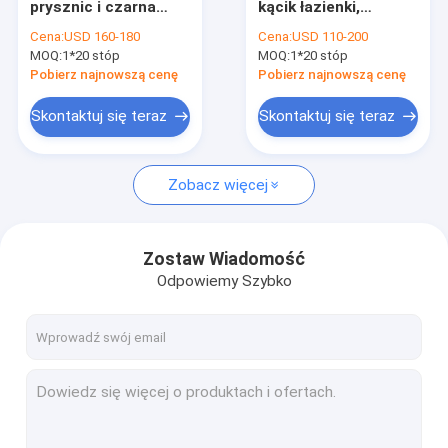
prysznic i czarna
kącik łazienki,
Samodzielna kabina prysznicowa
ramka z tacą i
obudowa
Cena:
USD 160-180
Cena:
USD 110-200
dachem
prysznicowa Łatwa
MOQ:
Narożna kabina prysznicowa
1*20 stóp
MOQ:
1*20 stóp
instalacja
Pobierz najnowszą cenę
Pobierz najnowszą cenę
Kwadratowe kabiny prysznicowe
Skontaktuj się teraz
Skontaktuj się teraz
Półokrągła kabina prysznicowa
Zobacz więcej
Kabiny prysznicowe
Kabina prysznicowa łazienkowa
Zostaw Wiadomość
Przesuwane szklane drzwi prysznicowe
Odpowiemy Szybko
Obrotowy ekran prysznicowy