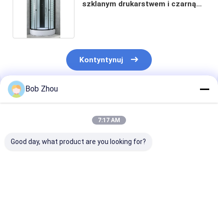
szklanym drukarstwem i czarną
ramą
Kontyntynuj
Bob Zhou
Polecane Produkty
7:17 AM
Good day, what product are you looking for?
Przesuwna łazienka
Prostokątne kabiny
Kabina pryszn
kabina prysznicowa
prysznicowe
kwadratowa 6
ISO9001