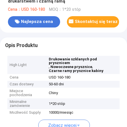
drukarstwem i czarną ramą
Cena：USD 160-180
MOQ：1*20 stóp
Najlepsza cena
Skontaktuj się teraz
Opis Produktu
Drukowanie szklanych pod
prysznicem
High Light
,
,
Nowoczesne prysznice
Czarne ramy prysznice kabiny
Cena
USD 160-180
Czas dostawy
50-60 dni
Miejsce
Chiny
pochodzenia
Minimalne
1*20 stóp
zamówienie
Możliwość Supply
10000/miesiąc
Zobacz więcej