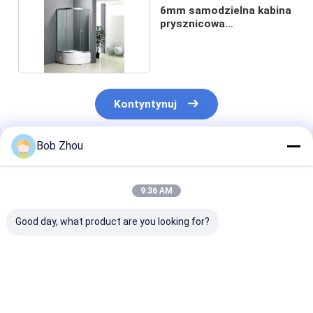
6mm samodzielna kabina
prysznicowa
1000x1000x1950mm
Kontyntynuj
Bob Zhou
Polecane Produkty
9:36 AM
Good day, what product are you looking for?
Kabina prysznicowa
Łazienka Biała
Rama alumini