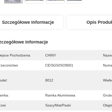
Szczegółowe Informacje
Opis Produ
zczegółowe Informacje
iejsce Pochodzenia
CHINY
Nazw
rzecznictwo
CE/SGS/ISO9001
Nume
odel:
8012
Wielk
amka:
Ramka Aluminiowa
Grubo
zwi:
Szary/mat/paski
Objęt