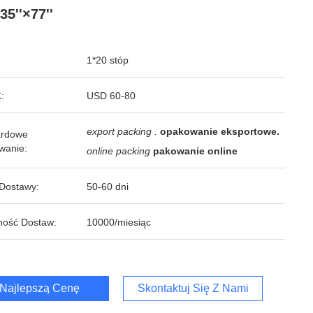
35''×77''
1*20 stóp
:
USD 60-80
export packing .
opakowanie eksportowe.
ardowe
wanie:
online packing
pakowanie online
Dostawy:
50-60 dni
ność Dostaw:
10000/miesiąc
Najlepszą Cenę
Skontaktuj Się Z Nami