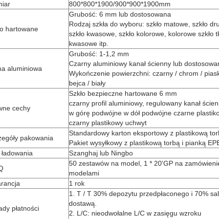
miar
800*800*1900/900*900*1900mm
Grubość: 6 mm lub dostosowana
Rodzaj szkła do wyboru: szkło matowe, szkło d
ło hartowane
szkło kwasowe, szkło kolorowe, kolorowe szkło t
kwasowe itp.
Grubość: 1-1,2 mm
Czarny aluminiowy kanał ścienny lub dostosowa
a aluminiowa
Wykończenie powierzchni: czarny / chrom / pias
bejca / biały
Szkło bezpieczne hartowane 6 mm
czarny profil aluminiowy, regulowany kanał ści
wne cechy
w górę podwójne w dół podwójne czarne plastik
czarny plastikowy uchwyt
Standardowy karton eksportowy z plastikową tor
zegóły pakowania
Pakiet wysyłkowy z plastikową torbą i pianką EP
 ładowania
Szanghaj lub Ningbo
50 zestawów na model, 1 * 20'GP na zamówieni
Q
modelami
rancja
1 rok
1. T / T 30% depozytu przedpłaconego i 70% sa
dostawą.
dy płatności
2. L/C: nieodwołalne L/C w zasięgu wzroku