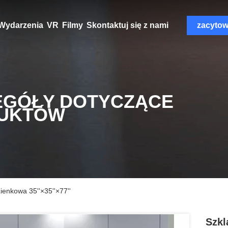
Wydarzenia
VR
Filmy
Skontaktuj się z nami
zacyto
EGÓŁY DOTYCZĄCE
UKTÓW
ienkowa 35''×35''×77''
Szkl