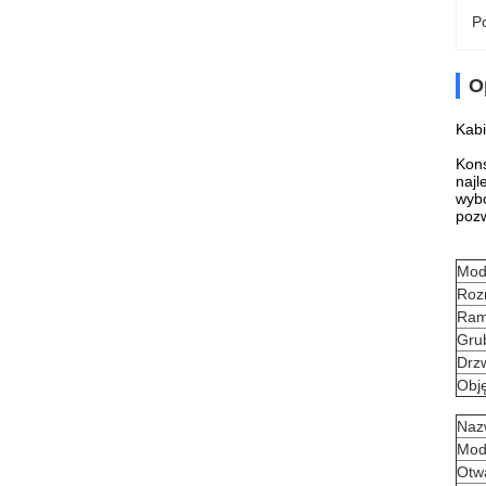
Po
O
Kabi
Kons
najl
wyb
pozw
Mod
Roz
Ra
Gru
Drz
Obj
Naz
Mod
Otwa