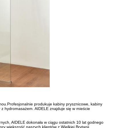
ou.Profesjonalnie produkuje kabiny prysznicowe, kabiny
y z hydromasażem. AIDELE znajduje się w mieście
rnych, AIDELE dokonała w ciągu ostatnich 10 lat godnego
ry większość naszych klientów z Wielkiej Brytanii,