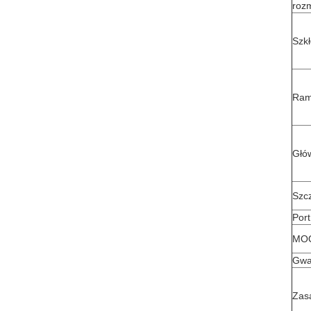
roz
Szk
Ram
Głó
Szc
Port
MO
Gwa
Zasa