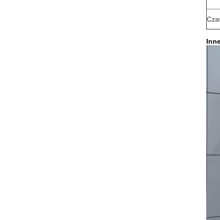
Cza
Inn