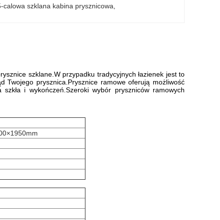
-calowa szklana kabina prysznicowa
, 
prysznice szklane.W przypadku tradycyjnych łazienek jest to
ląd Twojego prysznica.Prysznice ramowe oferują możliwość
a szkła i wykończeń.Szeroki wybór pryszniców ramowych
000×1950mm