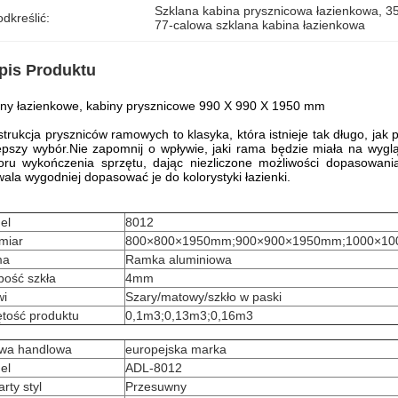
Szklana kabina prysznicowa łazienkowa
, 
35
dkreślić:
77-calowa szklana kabina łazienkowa
pis Produktu
ny łazienkowe, kabiny prysznicowe 990 X 990 X 1950 mm
trukcja pryszniców ramowych to klasyka, która istnieje tak długo, jak 
epszy wybór.Nie zapomnij o wpływie, jaki rama będzie miała na wyg
oru wykończenia sprzętu, dając niezliczone możliwości dopasowani
ala wygodniej dopasować je do kolorystyki łazienki.
el
8012
miar
800×800×1950mm;900×900×1950mm;1000×1
ma
Ramka aluminiowa
bość szkła
4mm
wi
Szary/matowy/szkło w paski
ętość produktu
0,1m3;0,13m3;0,16m3
wa handlowa
europejska marka
el
ADL-8012
rty styl
Przesuwny