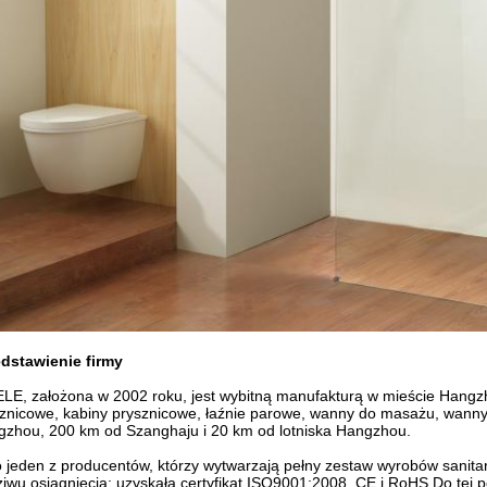
edstawienie firmy
LE, założona w 2002 roku, jest wybitną manufakturą w mieście Hangzh
znicowe, kabiny prysznicowe, łaźnie parowe, wanny do masażu, wann
zhou, 200 km od Szanghaju i 20 km od lotniska Hangzhou.
 jeden z producentów, którzy wytwarzają pełny zestaw wyrobów sanita
iwu osiągnięcia: uzyskała certyfikat ISO9001:2008, CE i RoHS.Do tej po