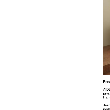
Prz
AIDE
prys
Hang
Jako
podz