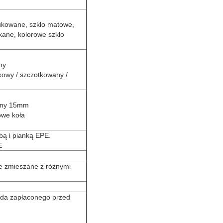
rukowane, szkło matowe,
kane, kolorowe szkło
ny
kowy / szczotkowany /
enny 15mm
owe koła
bą i pianką EPE.
E
e zmieszane z różnymi
lda zapłaconego przed