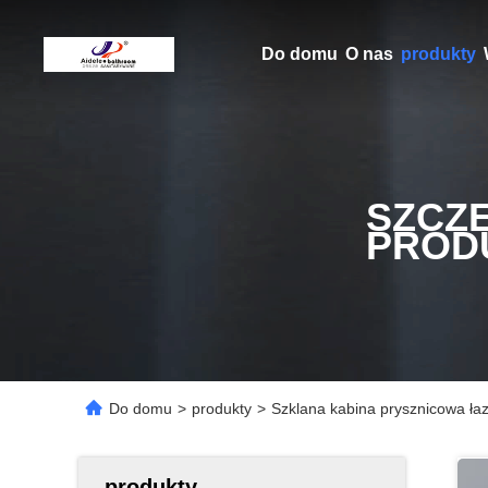
Do domu
O nas
produkty
SZCZ
PROD
Do domu
>
produkty
>
Szklana kabina prysznicowa łaz
produkty