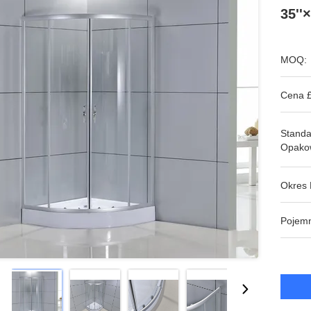
35''×
MOQ:
Cena £
Stand
Opako
Okres 
Pojem