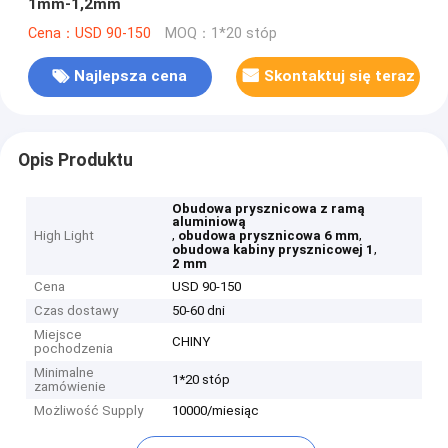
1mm-1,2mm
Cena：USD 90-150
MOQ：1*20 stóp
Najlepsza cena
Skontaktuj się teraz
Opis Produktu
Obudowa prysznicowa z ramą
aluminiową
,
,
High Light
obudowa prysznicowa 6 mm
,
obudowa kabiny prysznicowej 1
2 mm
Cena
USD 90-150
Czas dostawy
50-60 dni
Miejsce
CHINY
pochodzenia
Minimalne
1*20 stóp
zamówienie
Możliwość Supply
10000/miesiąc