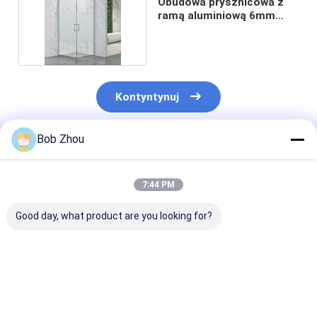
Obudowa prysznicowa z
ramą aluminiową 6mm
1mm-1,2mm
Kontyntynuj
Bob Zhou
Polecane Produkty
7:44 PM
Good day, what product are you looking for?
Kabina prysznicowa
Łazienka Biała
Rama alumini
narożna z
półokrągła kabina
Samodzielne k