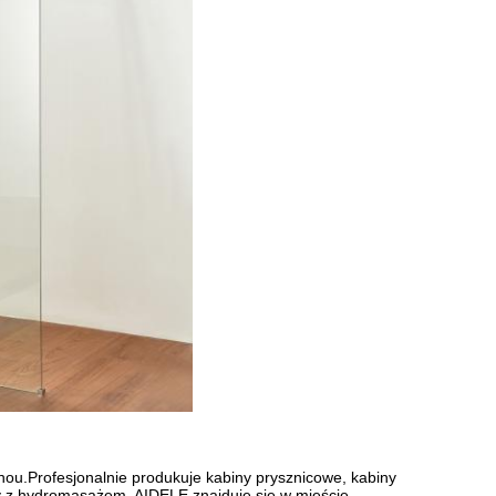
ou.Profesjonalnie produkuje kabiny prysznicowe, kabiny
y z hydromasażem. AIDELE znajduje się w mieście