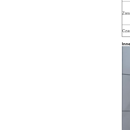
Zasa
Cza
Inn