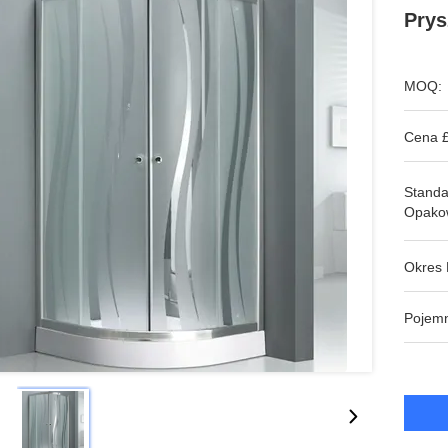
Pry
MOQ:
Cena £
Stand
Opako
Okres 
Pojem