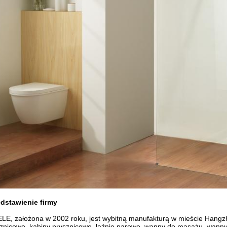
edstawienie firmy
LE, założona w 2002 roku, jest wybitną manufakturą w mieście Hangzh
znicowe, kabiny prysznicowe, łaźnie parowe, wanny do masażu, wann