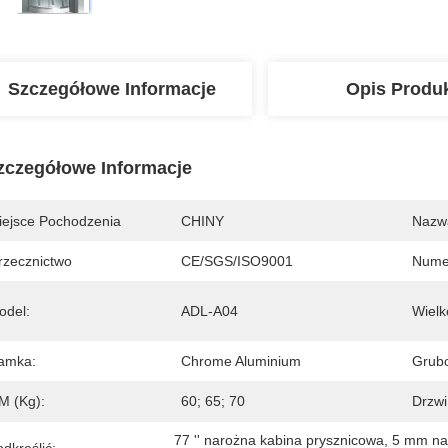
Szczegółowe Informacje
Opis Produ
zczegółowe Informacje
iejsce Pochodzenia
CHINY
Nazw
rzecznictwo
CE/SGS/ISO9001
Nume
odel:
ADL-A04
Wielk
amka:
Chrome Aluminium
Grubo
M (kg):
60; 65; 70
Drzwi
77 '' narożna kabina prysznicowa
, 
5 mm na