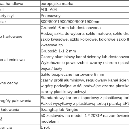
wa handlowa
europejska marka
el
ADL-A04
rty styl
Przesuwny
miar
800*800*1900/900*900*1900mm
Grubość: 6 mm lub dostosowana
Rodzaj szkła do wyboru: szkło matowe, szkło d
ło hartowane
szkło kwasowe, szkło kolorowe, kolorowe szkło t
kwasowe itp.
Grubość: 1-1,2 mm
Czarny aluminiowy kanał ścienny lub dostosowa
a aluminiowa
Wykończenie powierzchni: czarny / chrom / pias
bejca / biały
Szkło bezpieczne hartowane 6 mm
czarny profil aluminiowy, regulowany kanał ści
wne cechy
w górę podwójne w dół podwójne czarne plastik
czarny plastikowy uchwyt
Standardowy karton eksportowy z plastikową tor
zegóły pakowania
Pakiet wysyłkowy z plastikową torbą i pianką EP
 ładowania
Szanghaj lub Ningbo
50 zestawów na model, 1 * 20'GP na zamówieni
Q
modelami
rancja
1 rok