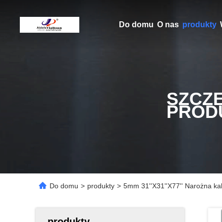
Do domu
O nas
produkty
SZCZ
PROD
Do domu
>
produkty
>
5mm 31''X31''X77'' Narożna k
produkty