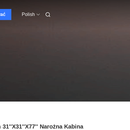
wać
Polish
31''X31''X77'' Narożna Kabina