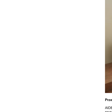
Prz
AIDE
prys