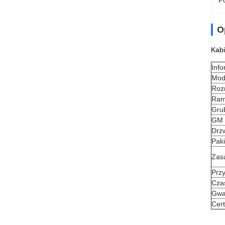
Po
O
Kabi
Info
Mode
Roz
Ra
Gru
GM 
Drz
Paki
Zasa
Przy
Cza
Gwa
Cert