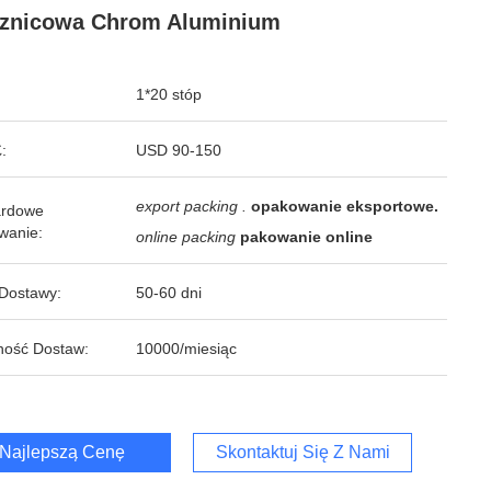
sznicowa Chrom Aluminium
1*20 stóp
:
USD 90-150
export packing .
opakowanie eksportowe.
ardowe
wanie:
online packing
pakowanie online
Dostawy:
50-60 dni
ność Dostaw:
10000/miesiąc
Najlepszą Cenę
Skontaktuj Się Z Nami