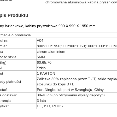
dkreślić:
chromowana aluminiowa kabina prysznico
pis Produktu
ny łazienkowe, kabiny prysznicowe 990 X 990 X 1950 mm
rmacje o produkcie
l nr.
A04
miar
800*800*1950;900*900*1950;1000*1000*1950
ma
chrom aluminium
bość szkła
5MM
(kg)
60;65;70
wi
Szkło
et
1 KARTON
Zaliczka 30% zapłacona przez T / T, saldo zapła
dy płatności
stosunku do kopii B / L
stań:
Port Ningbo lub port w Szanghaju, Chiny
s dostawy:
30-40 dni po otrzymaniu wpłaty depozytu
rancja
3 lata
yfikat
CE, ISO, ROHS