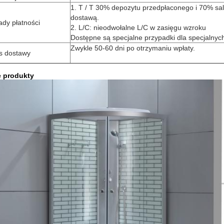
1. T / T 30% depozytu przedpłaconego i 70% sa
dostawą.
dy płatności
2. L/C: nieodwołalne L/C w zasięgu wzroku
Dostępne są specjalne przypadki dla specjalnyc
Zwykle 50-60 dni po otrzymaniu wpłaty.
s dostawy
e produkty