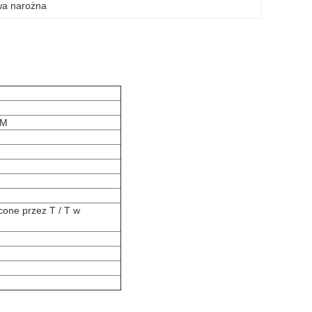
wa narożna
MM
cone przez T / T w