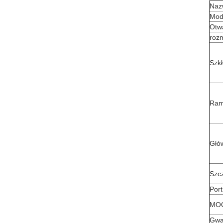
Naz
Mod
Otwa
roz
Szk
Ram
Głó
Szc
Port
MO
Gwa