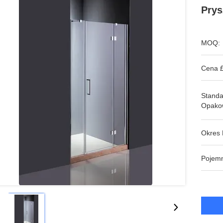
Prys
MOQ:
Cena £
Stand
Opako
Okres 
Pojem