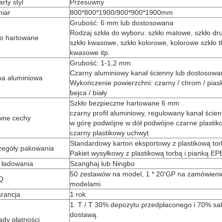
rty styl
Przesuwny
miar
800*800*1900/900*900*1900mm
Grubość: 6 mm lub dostosowana
Rodzaj szkła do wyboru: szkło matowe, szkło d
ło hartowane
szkło kwasowe, szkło kolorowe, kolorowe szkło t
kwasowe itp.
Grubość: 1-1,2 mm
Czarny aluminiowy kanał ścienny lub dostosowa
a aluminiowa
Wykończenie powierzchni: czarny / chrom / pias
bejca / biały
Szkło bezpieczne hartowane 6 mm
czarny profil aluminiowy, regulowany kanał ści
wne cechy
w górę podwójne w dół podwójne czarne plastik
czarny plastikowy uchwyt
Standardowy karton eksportowy z plastikową tor
zegóły pakowania
Pakiet wysyłkowy z plastikową torbą i pianką EP
 ładowania
Szanghaj lub Ningbo
50 zestawów na model, 1 * 20'GP na zamówieni
Q
modelami
rancja
1 rok
1. T / T 30% depozytu przedpłaconego i 70% sa
dostawą.
dy płatności