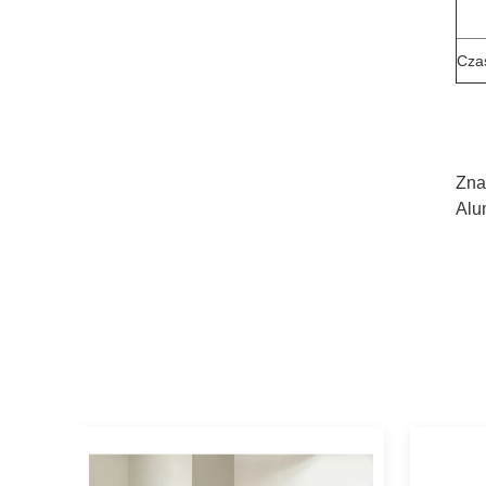
Cza
Zna
Alu