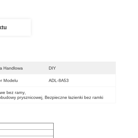
ktu
a Handlowa
DIY
r Modelu
ADL-8A53
owe bez ramy
, 
 obudowy prysznicowej
, 
Bezpieczne łazienki bez ramki