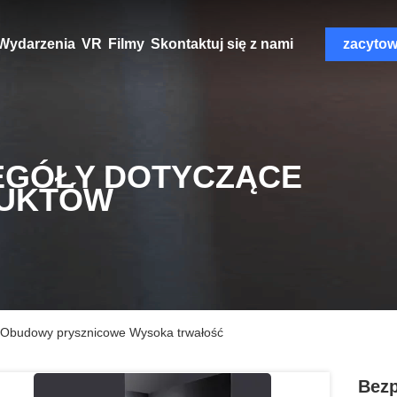
Wydarzenia
VR
Filmy
Skontaktuj się z nami
zacyto
EGÓŁY DOTYCZĄCE
UKTÓW
k Obudowy prysznicowe Wysoka trwałość
Bezp