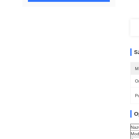
S
M
O
Po
O
Naz
Mod