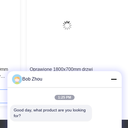
00mm
Oprawione 1800x700mm drzwi
y
przesuwne łazienkowe 6mm
Bob Zhou
Skontaktuj się teraz
1:25 PM
Good day, what product are you looking 
for?