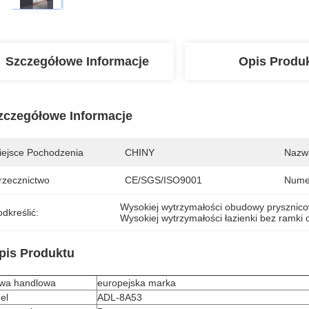
Szczegółowe Informacje
Opis Produ
zczegółowe Informacje
iejsce Pochodzenia
CHINY
Nazw
rzecznictwo
CE/SGS/ISO9001
Nume
Wysokiej wytrzymałości obudowy prysznic
dkreślić:
Wysokiej wytrzymałości łazienki bez ramki
pis Produktu
wa handlowa
europejska marka
el
ADL-8A53