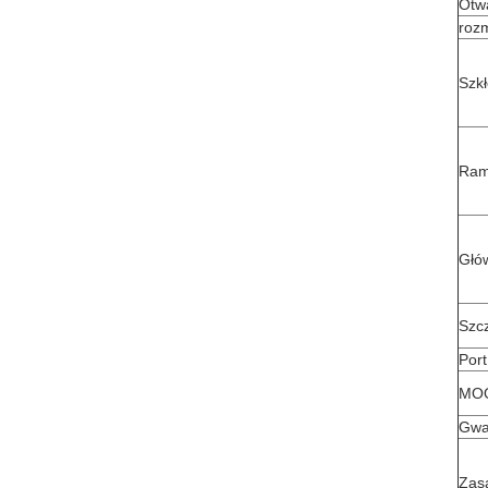
Otwa
roz
Szk
Ram
Głó
Szc
Port
MO
Gwa
Zasa