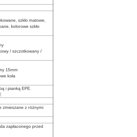
rukowane, szkło matowe,
kane, kolorowe szkło
ny
kowy / szczotkowany /
enny 15mm
owe koła
bą i pianką EPE.
E
e zmieszane z różnymi
lda zapłaconego przed