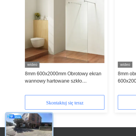
wideo
wideo
ors
8mm 600x2000mm Obrotowy ekran
8mm obr
wannowy hartowane szkło
600x20
bezpieczne
Skontaktuj się teraz