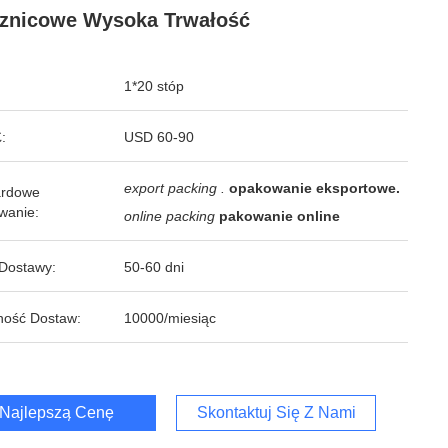
znicowe Wysoka Trwałość
1*20 stóp
:
USD 60-90
export packing .
opakowanie eksportowe.
ardowe
wanie:
online packing
pakowanie online
Dostawy:
50-60 dni
ność Dostaw:
10000/miesiąc
Najlepszą Cenę
Skontaktuj Się Z Nami