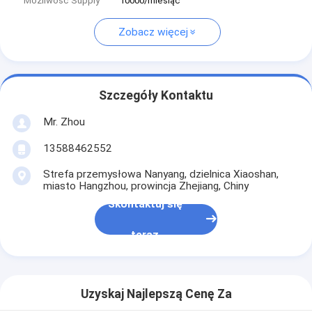
Możliwość Supply
10000/miesiąc
Zobacz więcej
Szczegóły Kontaktu
Mr. Zhou
13588462552
Strefa przemysłowa Nanyang, dzielnica Xiaoshan,
miasto Hangzhou, prowincja Zhejiang, Chiny
Skontaktuj się
teraz
Uzyskaj Najlepszą Cenę Za