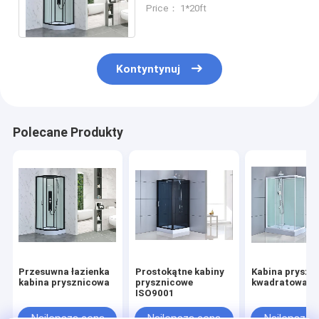
4/5 mm szkłem hartowanym
Price： 1*20ft
ze szklanym dachem
Kontyntynuj
Polecane Produkty
Przesuwna łazienka
Prostokątne kabiny
Kabina pryszn
kabina prysznicowa
prysznicowe
kwadratowa 6
ISO9001
Najlepsza cena
Najlepsza cena
Najlepsza 