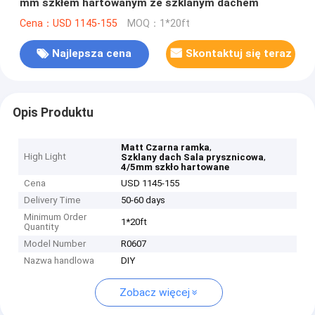
mm szkłem hartowanym ze szklanym dachem
Cena：USD 1145-155
MOQ：1*20ft
Najlepsza cena
Skontaktuj się teraz
Opis Produktu
,
Matt Czarna ramka
High Light
,
Szklany dach Sala prysznicowa
4/5mm szkło hartowane
Cena
USD 1145-155
Delivery Time
50-60 days
Minimum Order
1*20ft
Quantity
Model Number
R0607
Nazwa handlowa
DIY
Zobacz więcej