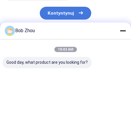
Kontyntynuj
Bob Zhou
Polecane Produkty
10:43 AM
Good day, what product are you looking for?
Premium Kompletna
Prefabrykowane
Aluminiowy pro
kabina prysznicowa
szkło hartowane
modułowy pry
dla nowoczesnych
łazienka ze sz
łazienek
hartowanym
Najlepsza cena
Najlepsza cena
Najlepsza 