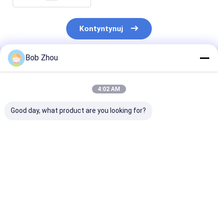
Kontyntynuj
Bob Zhou
Polecane Produkty
4:02 AM
Good day, what product are you looking for?
Prefabrykowane
Aluminiowy profil
Matka czarny
szkło hartowane
modułowy prysznic
aluminium ra
łazienka ze szkłem
prysznicowe z
hartowanym
ABS
Najlepsza cena
Najlepsza cena
Najlepsza 